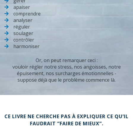
gérer
apaiser
comprendre
analyser
réguler
soulager
contrôler
harmoniser
Or, on peut remarquer ceci :
vouloir régler notre stress, nos angoisses, notre
épuisement, nos surcharges émotionnelles -
suppose déjà que le problème commence là.
CE LIVRE NE CHERCHE PAS À EXPLIQUER CE QU’IL
FAUDRAIT “FAIRE DE MIEUX”.